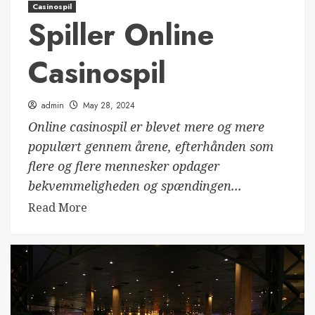
Casinospil
Spiller Online
Casinospil
admin
May 28, 2024
Online casinospil er blevet mere og mere
populært gennem årene, efterhånden som
flere og flere mennesker opdager
bekvemmeligheden og spændingen...
Read More