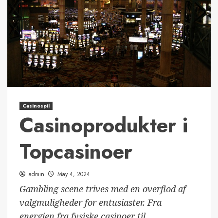
Casinospil
Casinoprodukter i
Topcasinoer
admin
May 4, 2024
Gambling scene trives med en overflod af
valgmuligheder for entusiaster. Fra
energien fra fysiske casinoer til