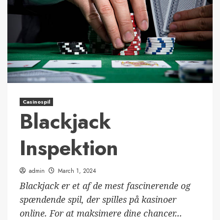
Casinospil
Blackjack
Inspektion
admin
March 1, 2024
Blackjack er et af de mest fascinerende og
spændende spil, der spilles på kasinoer
online. For at maksimere dine chancer...