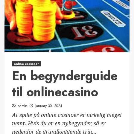
online casinoer
En begynderguide
til onlinecasino
admin
January 30, 2024
At spille på online casinoer er virkelig meget
nemt. Hvis du er en nybegynder, så er
nedenfor de grundlæggende trin...