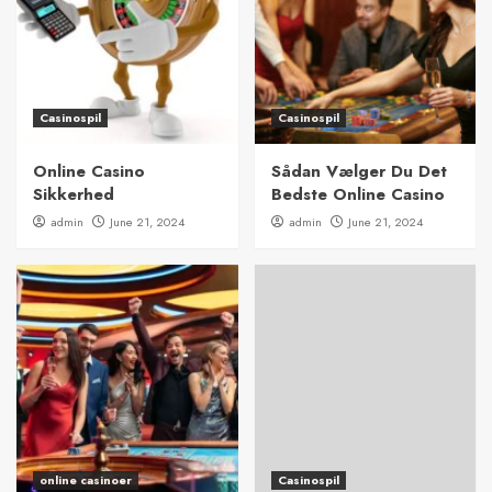
Casinospil
Casinospil
Online Casino
Sådan Vælger Du Det
Sikkerhed
Bedste Online Casino
admin
June 21, 2024
admin
June 21, 2024
online casinoer
Casinospil