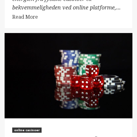
bekvemmeligheden ved online platforme,...
Read More
online casinoer