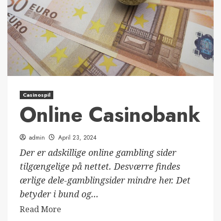
Casinospil
Online Casinobank
admin
April 23, 2024
Der er adskillige online gambling sider
tilgængelige på nettet. Desværre findes
ærlige dele-gamblingsider mindre her. Det
betyder i bund og...
Read More