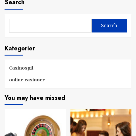
Search
Search
Kategorier
Casinospil
online casinoer
You may have missed