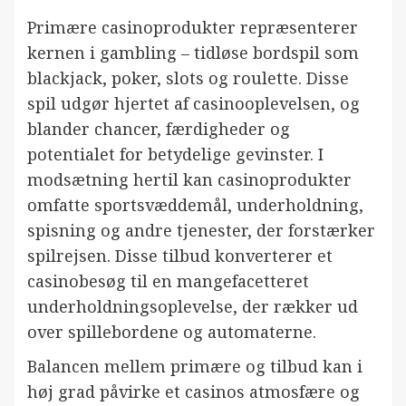
Primære casinoprodukter repræsenterer
kernen i gambling – tidløse bordspil som
blackjack, poker, slots og roulette. Disse
spil udgør hjertet af casinooplevelsen, og
blander chancer, færdigheder og
potentialet for betydelige gevinster. I
modsætning hertil kan casinoprodukter
omfatte sportsvæddemål, underholdning,
spisning og andre tjenester, der forstærker
spilrejsen. Disse tilbud konverterer et
casinobesøg til en mangefacetteret
underholdningsoplevelse, der rækker ud
over spillebordene og automaterne.
Balancen mellem primære og tilbud kan i
høj grad påvirke et casinos atmosfære og