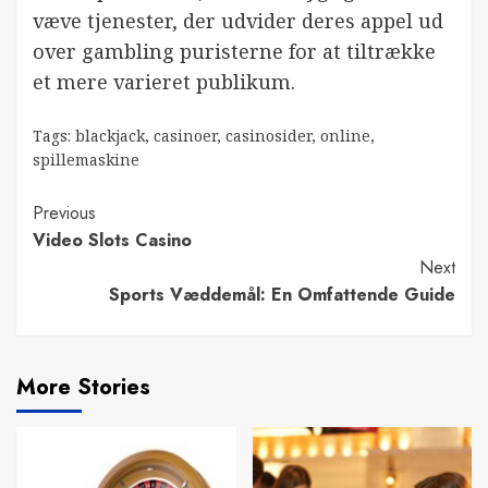
væve tjenester, der udvider deres appel ud
over gambling puristerne for at tiltrække
et mere varieret publikum.
Tags:
blackjack
,
casinoer
,
casinosider
,
online
,
spillemaskine
Continue
Previous
Video Slots Casino
Reading
Next
Sports Væddemål: En Omfattende Guide
More Stories