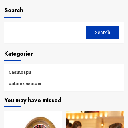
Search
Search
Kategorier
Casinospil
online casinoer
You may have missed