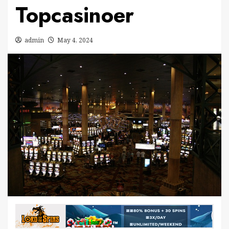
Topcasinoer
admin
May 4, 2024