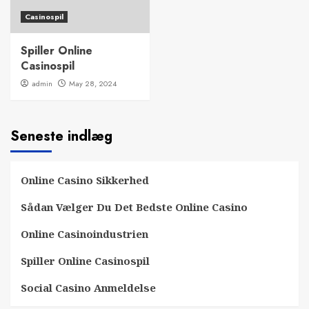
Casinospil
Spiller Online
Casinospil
admin
May 28, 2024
Seneste indlæg
Online Casino Sikkerhed
Sådan Vælger Du Det Bedste Online Casino
Online Casinoindustrien
Spiller Online Casinospil
Social Casino Anmeldelse