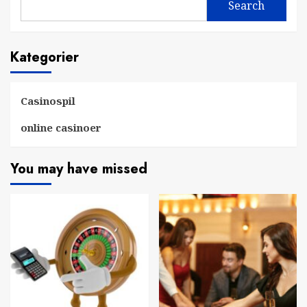
Search
Kategorier
Casinospil
online casinoer
You may have missed