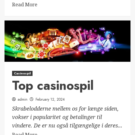
Read More
Casinospil
Top casinospil
admin
February 12, 2024
Skrabelodderne mellem os for længe siden,
vokser i popularitet og betalinger til
vindere. De er nu også tilgængelige i deres...
Read More