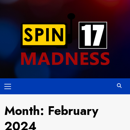
Skip
to
content
Primary
Menu
Month:
February
2024