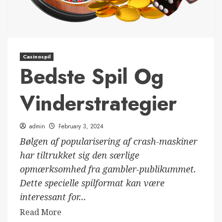
Casinospil
Bedste Spil Og
Vinderstrategier
admin
February 3, 2024
Bølgen af popularisering af crash-maskiner
har tiltrukket sig den særlige
opmærksomhed fra gambler-publikummet.
Dette specielle spilformat kan være
interessant for...
Read More