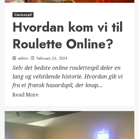
Casinospil
Hvordan kom vi til
Roulette Online?
admin
February 26, 2024
Selv det bedste online roulettespil deler en
lang og velstående historie. Hvordan gik vi
fra et fransk hasardspil, der knap...
Read More