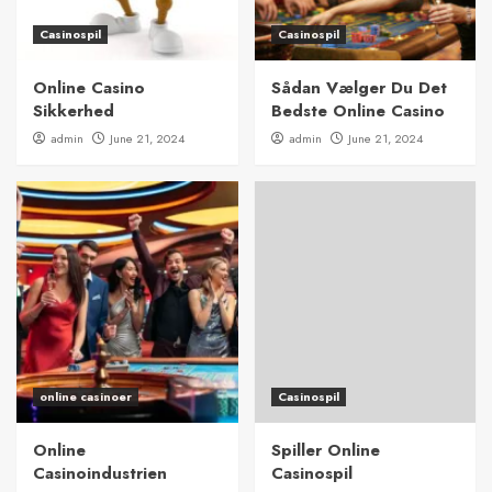
Casinospil
Casinospil
Online Casino
Sådan Vælger Du Det
Sikkerhed
Bedste Online Casino
admin
June 21, 2024
admin
June 21, 2024
online casinoer
Casinospil
Online
Spiller Online
Casinoindustrien
Casinospil