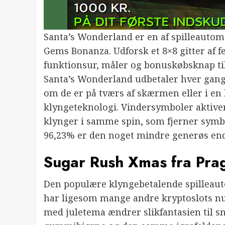
Santa’s Wonderland er en af spilleautom
Gems Bonanza. Udforsk et 8×8 gitter af 
funktionsur, måler og bonuskøbsknap til
Santa’s Wonderland udbetaler hver gang 
om de er på tværs af skærmen eller i en 
klyngeteknologi. Vindersymboler aktiver
klynger i samme spin, som fjerner symbol
96,23% er den noget mindre generøs end
Sugar Rush Xmas fra Pra
Den populære klyngebetalende spilleaut
har ligesom mange andre kryptoslots nu
med juletema ændrer slikfantasien til 