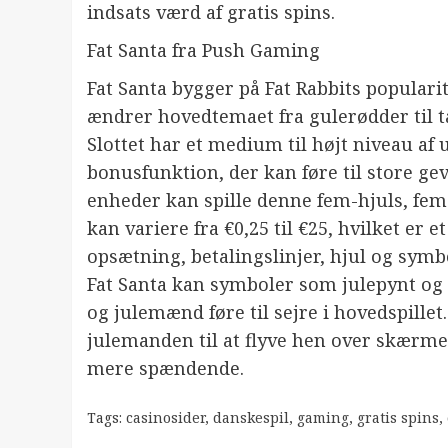
indsats værd af gratis spins.
Fat Santa fra Push Gaming
Fat Santa bygger på Fat Rabbits populari
ændrer hovedtemaet fra gulerødder til tæ
Slottet har et medium til højt niveau af
bonusfunktion, der kan føre til store gev
enheder kan spille denne fem-hjuls, fem-
kan variere fra €0,25 til €25, hvilket er
opsætning, betalingslinjer, hjul og sym
Fat Santa kan symboler som julepynt og 
og julemænd føre til sejre i hovedspillet
julemanden til at flyve hen over skærmen
mere spændende.
Tags:
casinosider
,
danskespil
,
gaming
,
gratis spins
,