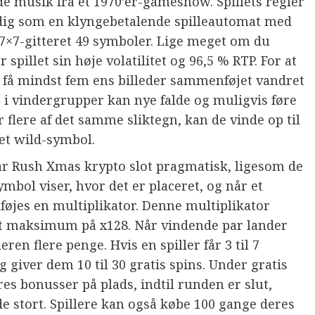
musik fra et 1970’er-gameshow. Spillets regler
adig som en klyngebetalende spilleautomat med
 7×7-gitteret 49 symboler. Lige meget om du
r spillet sin høje volatilitet og 96,5 % RTP. For at
 få mindst fem ens billeder sammenføjet vandret
e i vindergrupper kan nye falde og muligvis føre
ler flere af det samme sliktegn, kan de vinde op til
et wild-symbol.
gar Rush Xmas krypto slot pragmatisk, ligesom de
ymbol viser, hvor det er placeret, og når et
føjes en multiplikator. Denne multiplikator
l et maksimum på x128. Når vindende par lander
ren flere penge. Hvis en spiller får 3 til 7
g giver dem 10 til 30 gratis spins. Under gratis
es bonusser på plads, indtil runden er slut,
nde stort. Spillere kan også købe 100 gange deres