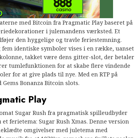
aterne med Bitcoin fra Pragmatic Play baseret på
feriedekorationer i julemandens værksted. Et
føjer den hyggelige og travle feriestemning.
fem identiske symboler vises i en række, uanset
kolonne, takket være dens gitter-slot, der betaler
er tumlefunktionen for at skabe flere vindende
er for at give plads til nye. Med en RTP på
 Gems Bonanza Bitcoin slots.
gmatic Play
omat Sugar Rush fra pragmatisk spilleudbyder
 et ferietema: Sugar Rush Xmas. Denne version
sneklædte omgivelser med juletema med