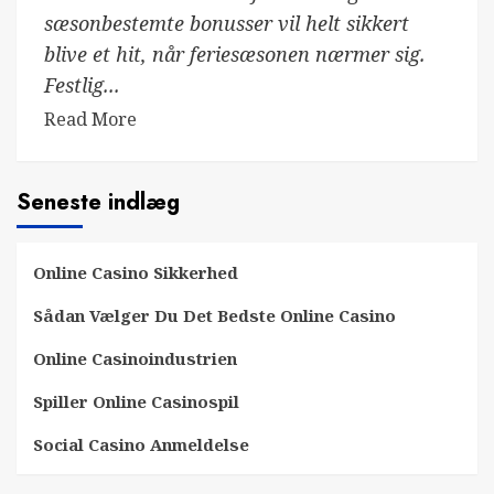
sæsonbestemte bonusser vil helt sikkert
blive et hit, når feriesæsonen nærmer sig.
Festlig...
Read More
Seneste indlæg
Online Casino Sikkerhed
Sådan Vælger Du Det Bedste Online Casino
Online Casinoindustrien
Spiller Online Casinospil
Social Casino Anmeldelse