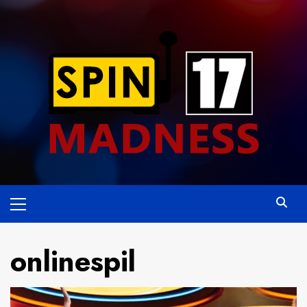
Skip
to
content
Primary
Menu
onlinespil