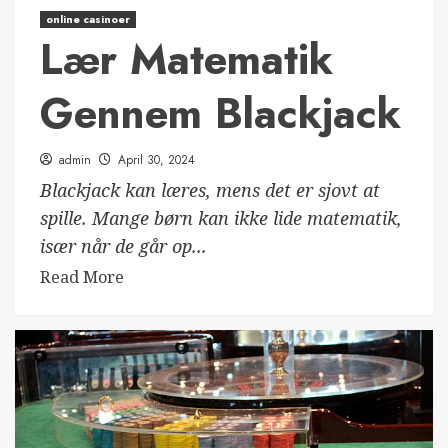
online casinoer
Lær Matematik
Gennem Blackjack
admin
April 30, 2024
Blackjack kan læres, mens det er sjovt at
spille. Mange børn kan ikke lide matematik,
især når de går op...
Read More