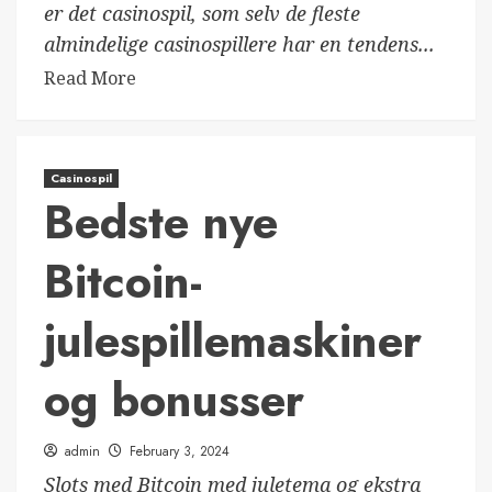
er det casinospil, som selv de fleste
almindelige casinospillere har en tendens...
Read More
Casinospil
Bedste nye
Bitcoin-
julespillemaskiner
og bonusser
admin
February 3, 2024
Slots med Bitcoin med juletema og ekstra