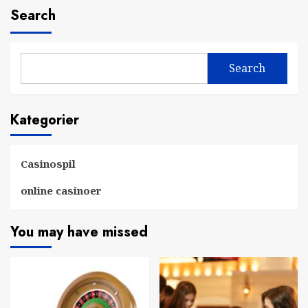
Search
Search
Kategorier
Casinospil
online casinoer
You may have missed