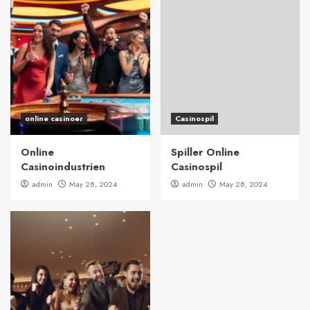
online casinoer
Casinospil
Online
Spiller Online
Casinoindustrien
Casinospil
admin
May 28, 2024
admin
May 28, 2024