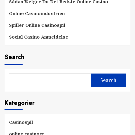
Sådan Vælger Du Det Bedste Online Casino
Online Casinoindustrien
Spiller Online Casinospil
Social Casino Anmeldelse
Search
Search
Kategorier
Casinospil
online casinoer