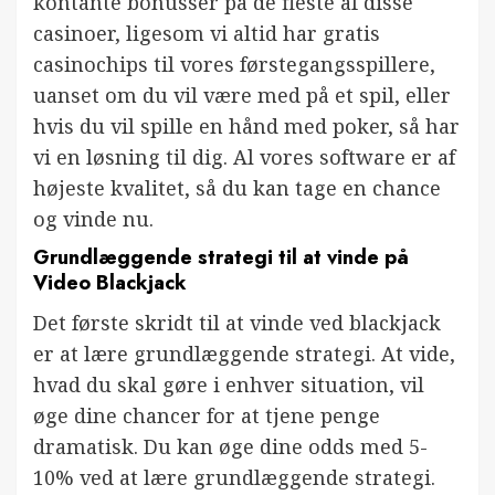
kontante bonusser på de fleste af disse
casinoer, ligesom vi altid har gratis
casinochips til vores førstegangsspillere,
uanset om du vil være med på et spil, eller
hvis du vil spille en hånd med poker, så har
vi en løsning til dig. Al vores software er af
højeste kvalitet, så du kan tage en chance
og vinde nu.
Grundlæggende strategi til at vinde på
Video Blackjack
Det første skridt til at vinde ved blackjack
er at lære grundlæggende strategi. At vide,
hvad du skal gøre i enhver situation, vil
øge dine chancer for at tjene penge
dramatisk. Du kan øge dine odds med 5-
10% ved at lære grundlæggende strategi.