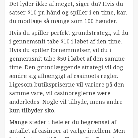
Det lyder ikke af meget, siger du? Hvis du
satser $10 pr. hånd og spiller i en time, kan
du modtage så mange som 100 hænder.
Hvis du spiller perfekt grundstrategi, vil du
i gennemsnit tabe $10 i løbet af den time.
Hvis du spiller fornemmelser, vil du i
gennemsnit tabe $50 i løbet af den samme
time. Den grundlæggende strategi vil dog
ændre sig afhængigt af casinoets regler.
Ligesom butikspriserne vil variere på den
samme vare, vil casinoreglerne være
anderledes. Nogle vil tilbyde, mens andre
kun tilbyder sko.
Mange steder i hele er du begrænset af
antallet af casinoer at vælge imellem. Men