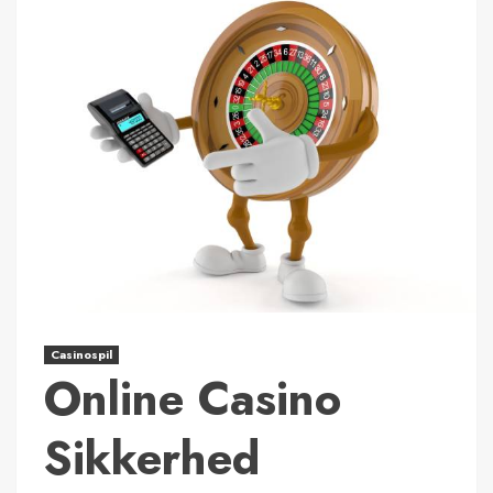
Casinospil
Online Casino
Sikkerhed