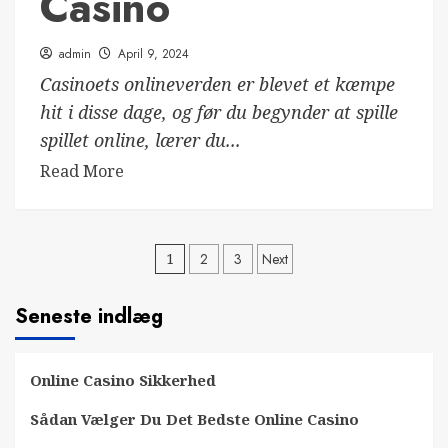
Casino
admin
April 9, 2024
Casinoets onlineverden er blevet et kæmpe
hit i disse dage, og før du begynder at spille
spillet online, lærer du...
Read More
Posts
1
2
3
Next
pagination
Seneste indlæg
Online Casino Sikkerhed
Sådan Vælger Du Det Bedste Online Casino