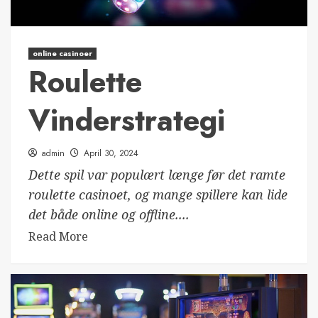
online casinoer
Roulette
Vinderstrategi
admin
April 30, 2024
Dette spil var populært længe før det ramte
roulette casinoet, og mange spillere kan lide
det både online og offline....
Read More