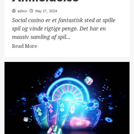
admin
May 21, 2024
Social casino er et fantastisk sted at spille
spil og vinde rigtige penge. Det har en
massiv samling af spil...
Read More