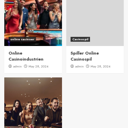
online casinoer
Casinospil
Online
Spiller Online
Casinoindustrien
Casinospil
admin
May 28, 2024
admin
May 28, 2024