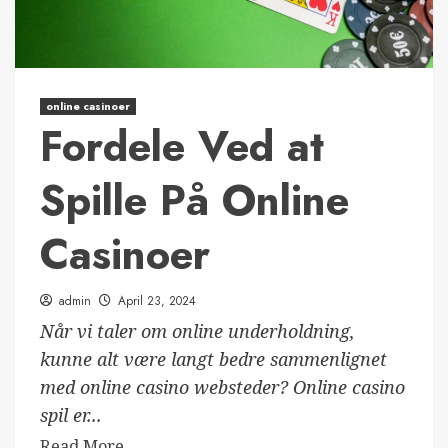
online casinoer
Fordele Ved at
Spille På Online
Casinoer
admin
April 23, 2024
Når vi taler om online underholdning,
kunne alt være langt bedre sammenlignet
med online casino websteder? Online casino
spil er...
Read More