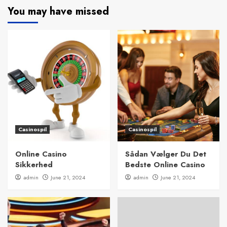
You may have missed
Casinospil
Casinospil
Online Casino
Sådan Vælger Du Det
Sikkerhed
Bedste Online Casino
admin
June 21, 2024
admin
June 21, 2024