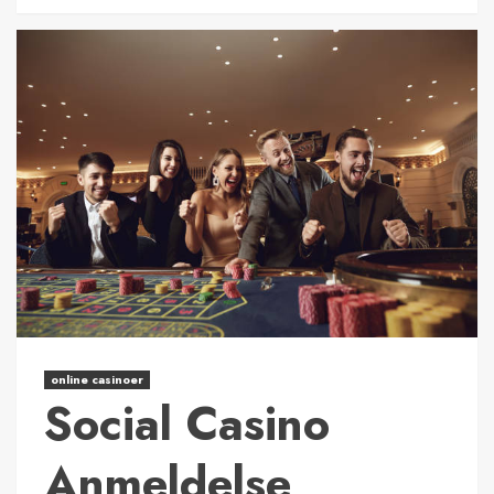
online casinoer
Social Casino
Anmeldelse