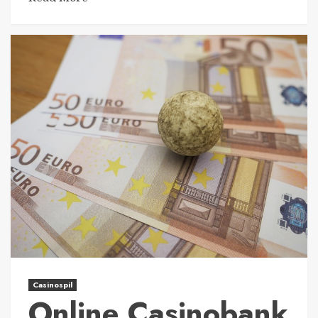
Casinospil
Online Casinobank