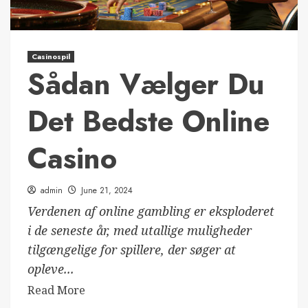
Casinospil
Sådan Vælger Du
Det Bedste Online
Casino
admin
June 21, 2024
Verdenen af online gambling er eksploderet
i de seneste år, med utallige muligheder
tilgængelige for spillere, der søger at
opleve...
Read More