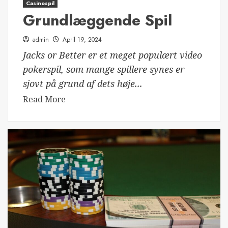
Casinospil
Grundlæggende Spil
admin
April 19, 2024
Jacks or Better er et meget populært video
pokerspil, som mange spillere synes er
sjovt på grund af dets høje...
Read More