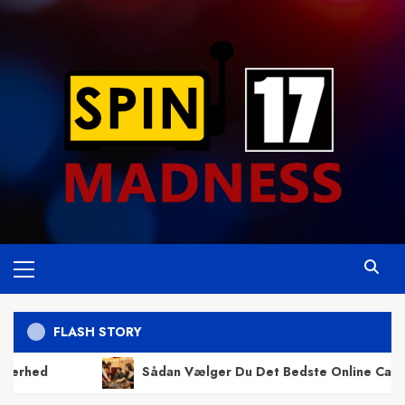
Skip
to
content
Primary
Menu
FLASH STORY
d
Sådan Vælger Du Det Bedste Online Casino