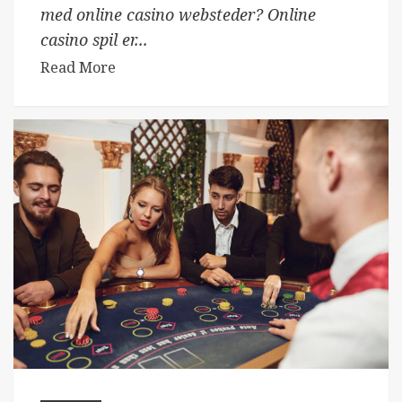
med online casino websteder? Online
casino spil er...
Read More