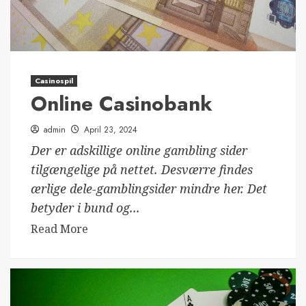
Casinospil
Online Casinobank
admin
April 23, 2024
Der er adskillige online gambling sider
tilgængelige på nettet. Desværre findes
ærlige dele-gamblingsider mindre her. Det
betyder i bund og...
Read More