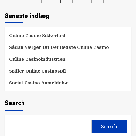
pagination
Seneste indlæg
Online Casino Sikkerhed
Sådan Vælger Du Det Bedste Online Casino
Online Casinoindustrien
Spiller Online Casinospil
Social Casino Anmeldelse
Search
Search