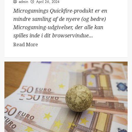
admin
April 26, 2024
Microgamings Quickfire-produkt er en
mindre samling af de nyere (og bedre)
Microgaming-udgivelser, der alle kan
spilles inde i dit browservindue...
Read More