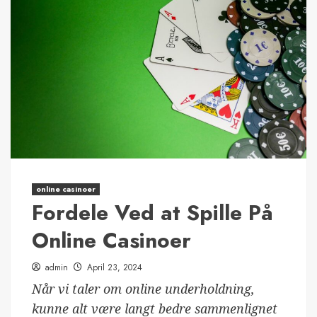
online casinoer
Fordele Ved at Spille På
Online Casinoer
admin
April 23, 2024
Når vi taler om online underholdning,
kunne alt være langt bedre sammenlignet