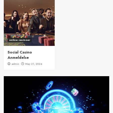
online casinoer
Social Casino
Anmeldelse
admin
May 21, 2024