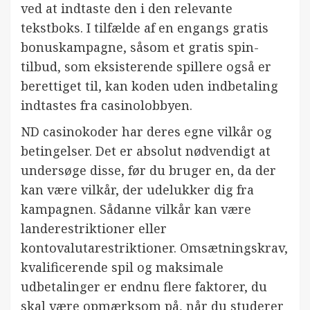
ved at indtaste den i den relevante
tekstboks. I tilfælde af en engangs gratis
bonuskampagne, såsom et gratis spin-
tilbud, som eksisterende spillere også er
berettiget til, kan koden uden indbetaling
indtastes fra casinolobbyen.
ND casinokoder har deres egne vilkår og
betingelser. Det er absolut nødvendigt at
undersøge disse, før du bruger en, da der
kan være vilkår, der udelukker dig fra
kampagnen. Sådanne vilkår kan være
landerestriktioner eller
kontovalutarestriktioner. Omsætningskrav,
kvalificerende spil og maksimale
udbetalinger er endnu flere faktorer, du
skal være opmærksom på, når du studerer