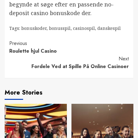
begynde at søge efter en passende no-
deposit casino bonuskode der.
Tags:
bonuskoder
,
bonusspil
,
casinospil
,
danskespil
Continue
Previous
Roulette hjul Casino
Reading
Next
Fordele Ved at Spille På Online Casinoer
More Stories