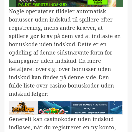
Nogle operatører tildeler automatisk
bonusser uden indskud til spillere efter
registrering, mens andre kræver, at
spillere gør krav på dem ved at indtaste en
bonuskode uden indskud. Dette er en
opdeling af denne sidstnævnte form for
kampagner uden indskud. En mere
detaljeret oversigt over bonusser uden
indskud kan findes på denne side. Den
fulde liste over casino bonuskoder uden
indskud følger:
Generelt kan casinokoder uden indskud
indløses, når du registrerer en ny konto,