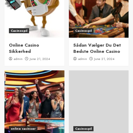
Casinospil
Casinospil
Online Casino
Sådan Vælger Du Det
Sikkerhed
Bedste Online Casino
admin
June 21, 2024
admin
June 21, 2024
online casinoer
Casinospil