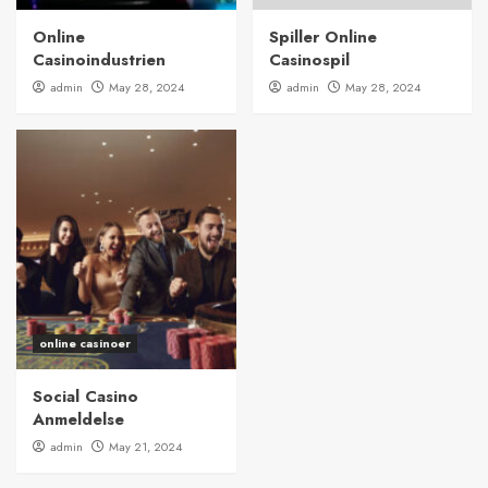
Online
Spiller Online
Casinoindustrien
Casinospil
admin
May 28, 2024
admin
May 28, 2024
online casinoer
Social Casino
Anmeldelse
admin
May 21, 2024