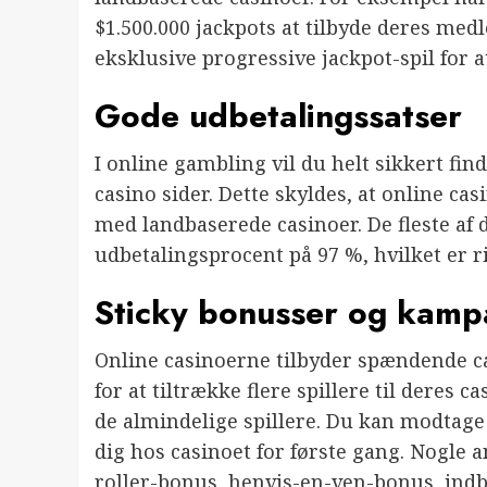
$1.500.000 jackpots at tilbyde deres medl
eksklusive progressive jackpot-spil for a
Gode udbetalingssatser
I online gambling vil du helt sikkert fin
casino sider. Dette skyldes, at online 
med landbaserede casinoer. De fleste af 
udbetalingsprocent på 97 %, hvilket er ri
Sticky bonusser og kamp
Online casinoerne tilbyder spændende ca
for at tiltrække flere spillere til deres 
de almindelige spillere. Du kan modtag
dig hos casinoet for første gang. Nogle 
roller-bonus, henvis-en-ven-bonus, in