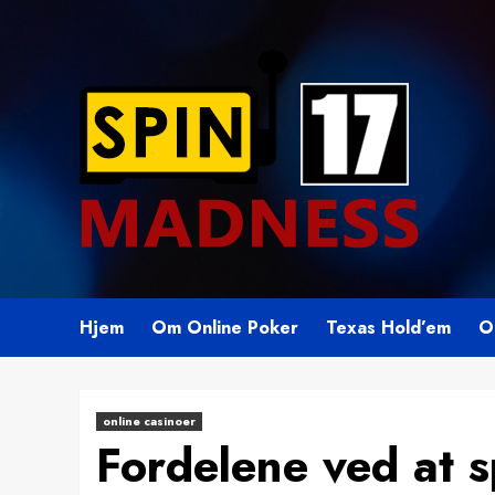
Skip
to
content
Hjem
Om Online Poker
Texas Hold’em
O
online casinoer
Fordelene ved at sp