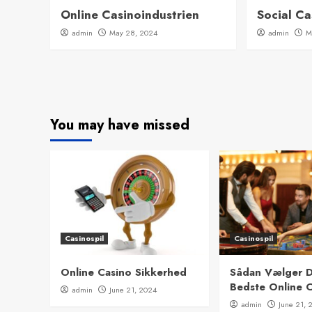
Online Casinoindustrien
Social C
admin
May 28, 2024
admin
M
You may have missed
Casinospil
Casinospil
Online Casino Sikkerhed
Sådan Vælger D
Bedste Online 
admin
June 21, 2024
admin
June 21, 