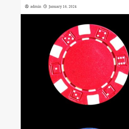
admin
January 16, 2024