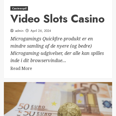
Casinospil
Video Slots Casino
admin
April 26, 2024
Microgamings Quickfire-produkt er en
mindre samling af de nyere (og bedre)
Microgaming-udgivelser, der alle kan spilles
inde i dit browservindue...
Read More