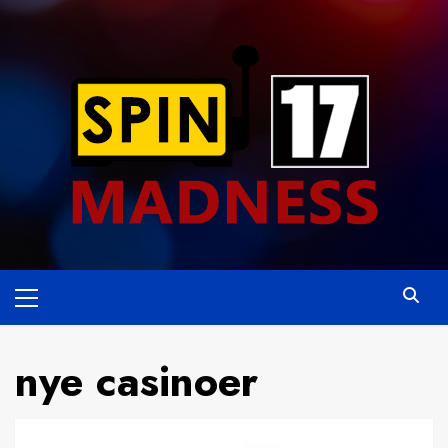
Skip
to
content
Primary
Menu
nye casinoer