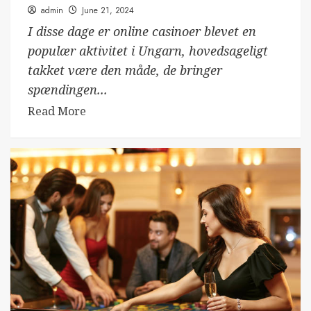
admin
June 21, 2024
I disse dage er online casinoer blevet en
populær aktivitet i Ungarn, hovedsageligt
takket være den måde, de bringer
spændingen...
Read More