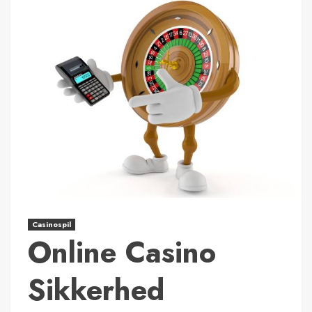
Casinospil
Online Casino
Sikkerhed