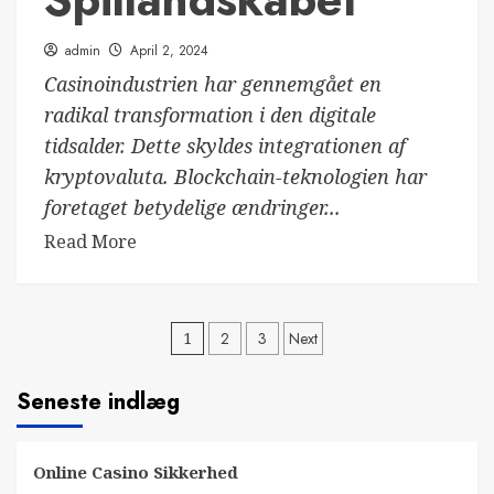
admin
April 2, 2024
Casinoindustrien har gennemgået en
radikal transformation i den digitale
tidsalder. Dette skyldes integrationen af
kryptovaluta. Blockchain-teknologien har
foretaget betydelige ændringer...
Read More
Posts
1
2
3
Next
pagination
Seneste indlæg
Online Casino Sikkerhed