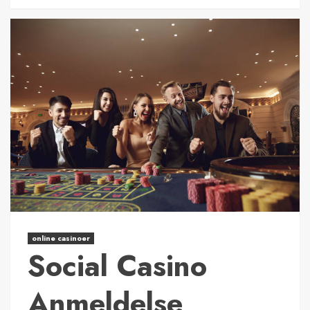
online casinoer
Social Casino
Anmeldelse