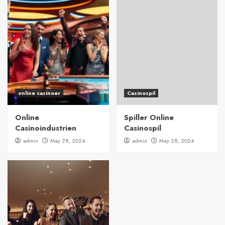
online casinoer
Casinospil
Online
Spiller Online
Casinoindustrien
Casinospil
admin
May 28, 2024
admin
May 28, 2024