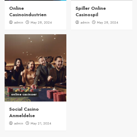
Online
Spiller Online
Casinoindustrien
Casinospil
admin
May 28, 2024
admin
May 28, 2024
online casinoer
Social Casino
Anmeldelse
admin
May 21, 2024