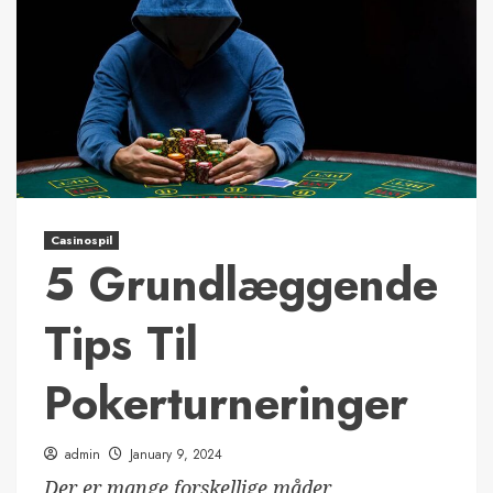
Casinospil
5 Grundlæggende
Tips Til
Pokerturneringer
admin
January 9, 2024
Der er mange forskellige måder,