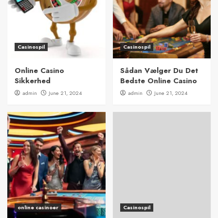
Casinospil
Casinospil
Online Casino
Sådan Vælger Du Det
Sikkerhed
Bedste Online Casino
admin
June 21, 2024
admin
June 21, 2024
online casinoer
Casinospil