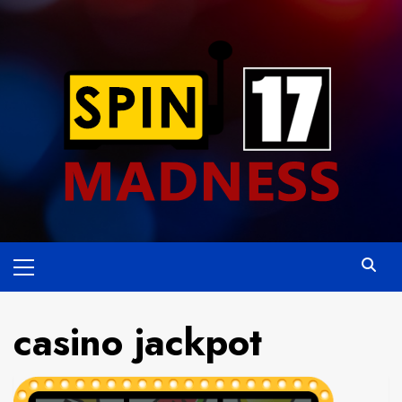
Skip
to
content
Primary
Menu
casino jackpot