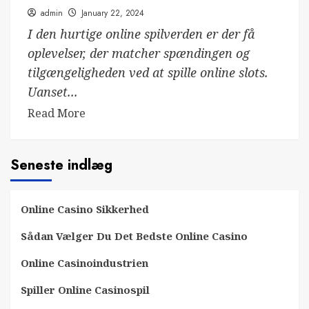
admin
January 22, 2024
I den hurtige online spilverden er der få
oplevelser, der matcher spændingen og
tilgængeligheden ved at spille online slots.
Uanset...
Read More
Seneste indlæg
Online Casino Sikkerhed
Sådan Vælger Du Det Bedste Online Casino
Online Casinoindustrien
Spiller Online Casinospil