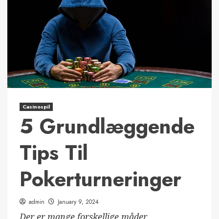
Casinospil
5 Grundlæggende
Tips Til
Pokerturneringer
admin
January 9, 2024
Der er mange forskellige måder,