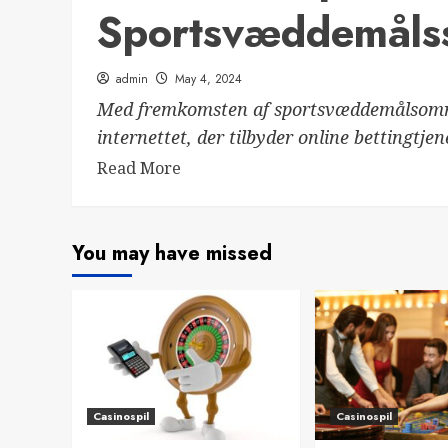
Sportsvæddemåls
admin
May 4, 2024
Med fremkomsten af sportsvæddemålsområd
internettet, der tilbyder online bettingtjen
Read More
You may have missed
Casinospil
Casinospil