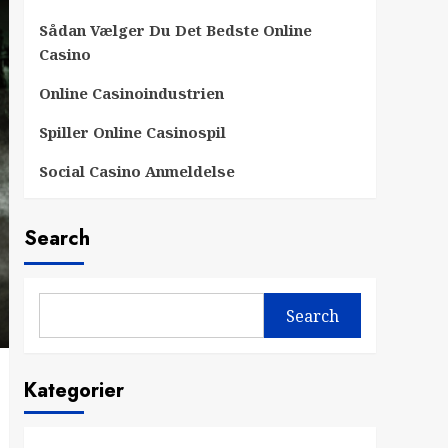
Sådan Vælger Du Det Bedste Online
Casino
Online Casinoindustrien
Spiller Online Casinospil
Social Casino Anmeldelse
Search
Search
Kategorier