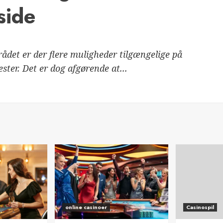
side
et er der flere muligheder tilgængelige på
ester. Det er dog afgørende at...
online casinoer
Casinospil