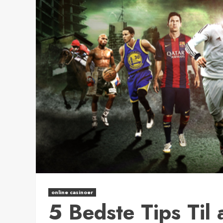
online casinoer
5 Bedste Tips Til