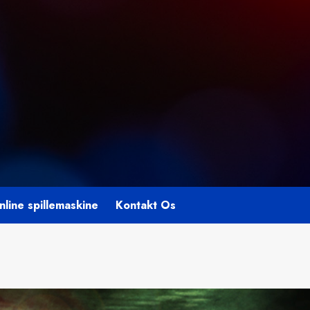
nline spillemaskine
Kontakt Os