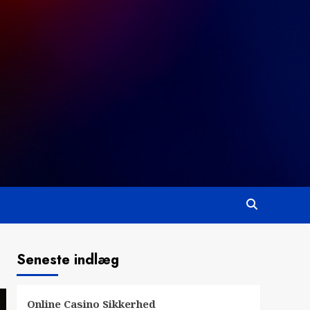
Seneste indlæg
Online Casino Sikkerhed