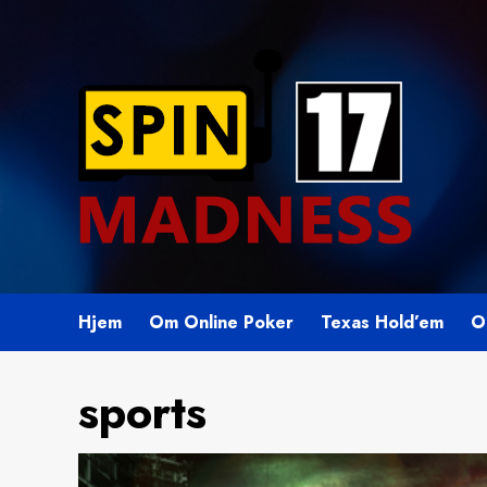
Skip
to
content
Hjem
Om Online Poker
Texas Hold’em
O
sports