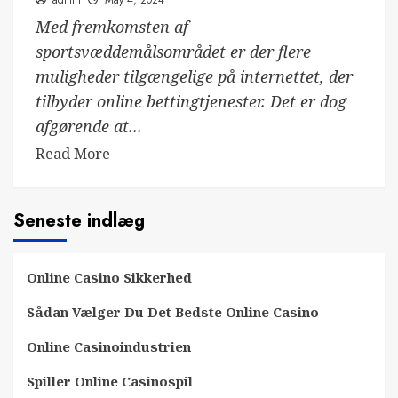
admin
May 4, 2024
Med fremkomsten af
sportsvæddemålsområdet er der flere
muligheder tilgængelige på internettet, der
tilbyder online bettingtjenester. Det er dog
afgørende at...
Read More
Seneste indlæg
Online Casino Sikkerhed
Sådan Vælger Du Det Bedste Online Casino
Online Casinoindustrien
Spiller Online Casinospil