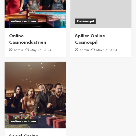
online casinoer
Casinospil
Online
Spiller Online
Casinoindustrien
Casinospil
admin
May 28, 2024
admin
May 28, 2024
online casinoer