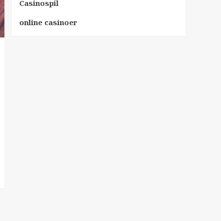
Casinospil
online casinoer