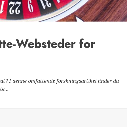
tte-Websteder for
rat? I denne omfattende forskningsartikel finder du
e...