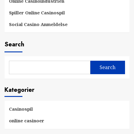
Online Casinoindustrien
Spiller Online Casinospil
Social Casino Anmeldelse
Search
Search
Kategorier
Casinospil
online casinoer